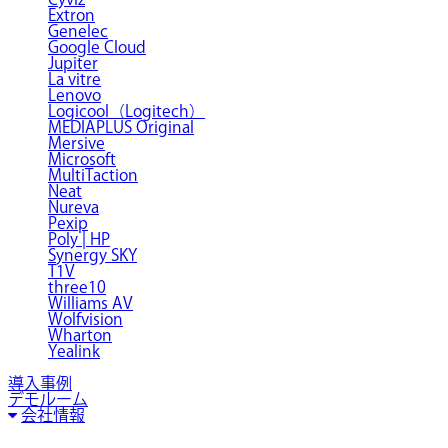
Extron
Genelec
Google Cloud
Jupiter
La vitre
Lenovo
Logicool（Logitech）
MEDIAPLUS Original
Mersive
Microsoft
MultiTaction
Neat
Nureva
Pexip
Poly | HP
Synergy SKY
T1V
three10
Williams AV
Wolfvision
Wharton
Yealink
導入事例
デモルーム
会社情報