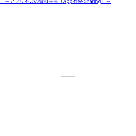
せ －アプリ不要の資料共有「App-free Sharing」－