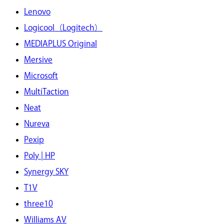
Lenovo
Logicool（Logitech）
MEDIAPLUS Original
Mersive
Microsoft
MultiTaction
Neat
Nureva
Pexip
Poly | HP
Synergy SKY
T1V
three10
Williams AV