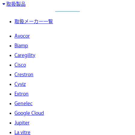
取扱製品
取扱メーカー一覧
Avocor
Biamp
Caregility
Cisco
Crestron
Cyviz
Extron
Genelec
Google Cloud
Jupiter
La vitre