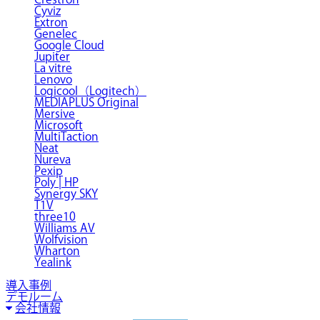
Cyviz
Extron
Genelec
Google Cloud
Jupiter
La vitre
Lenovo
Logicool（Logitech）
MEDIAPLUS Original
Mersive
Microsoft
MultiTaction
Neat
Nureva
Pexip
Poly | HP
Synergy SKY
T1V
three10
Williams AV
Wolfvision
Wharton
Yealink
導入事例
デモルーム
会社情報