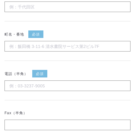
町名・番地
必須
電話（半角）
必須
Fax（半角）