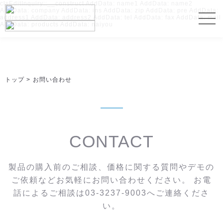
clsEditInquiry::__construct AddData: name1 AddData: name2
AddData: company AddData: ins AddData: zip AddData: pre AddData:
address1 AddData: address2 AddData: tel AddData: fax AddData: mail
AddData: products AddData: naiyou
トップ
>
お問い合わせ
CONTACT
製品の購入前のご相談、価格に関する質問やデモの
ご依頼などお気軽にお問い合わせください。
お電
話によるご相談は03-3237-9003へご連絡くださ
い。