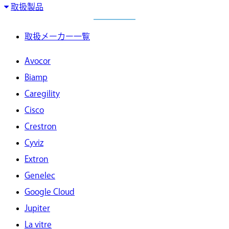
取扱製品
取扱メーカー一覧
Avocor
Biamp
Caregility
Cisco
Crestron
Cyviz
Extron
Genelec
Google Cloud
Jupiter
La vitre