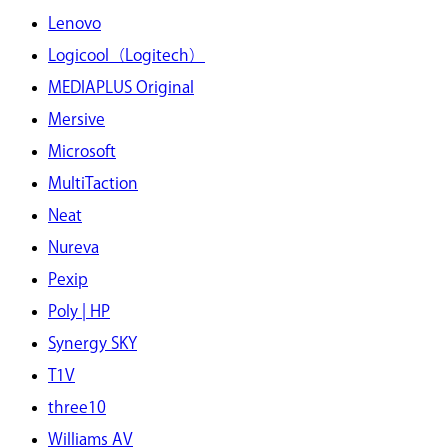
Lenovo
Logicool（Logitech）
MEDIAPLUS Original
Mersive
Microsoft
MultiTaction
Neat
Nureva
Pexip
Poly | HP
Synergy SKY
T1V
three10
Williams AV