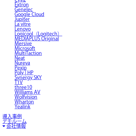
Extron
Genelec
Google Cloud
Jupiter
La vitre
Lenovo
Logicool（Logitech）
MEDIAPLUS Original
Mersive
Microsoft
MultiTaction
Neat
Nureva
Pexip
Poly | HP
Synergy SKY
T1V
three10
Williams AV
Wolfvision
Wharton
Yealink
導入事例
デモルーム
会社情報