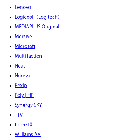
Lenovo
Logicool（Logitech）
MEDIAPLUS Original
Mersive
Microsoft
MultiTaction
Neat
Nureva
Pexip
Poly | HP
Synergy SKY
T1V
three10
Williams AV