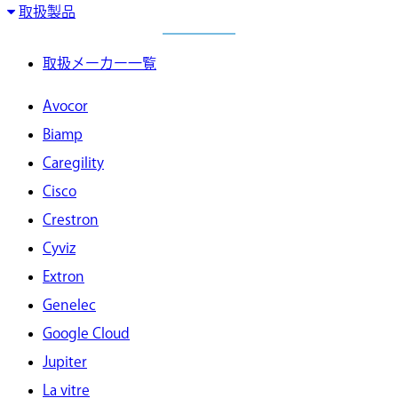
取扱製品
取扱メーカー一覧
Avocor
Biamp
Caregility
Cisco
Crestron
Cyviz
Extron
Genelec
Google Cloud
Jupiter
La vitre