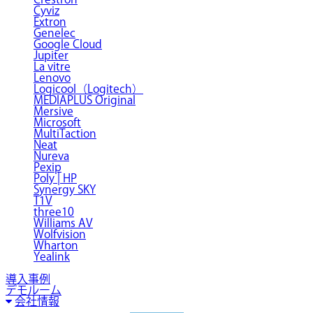
Cyviz
Extron
Genelec
Google Cloud
Jupiter
La vitre
Lenovo
Logicool（Logitech）
MEDIAPLUS Original
Mersive
Microsoft
MultiTaction
Neat
Nureva
Pexip
Poly | HP
Synergy SKY
T1V
three10
Williams AV
Wolfvision
Wharton
Yealink
導入事例
デモルーム
会社情報