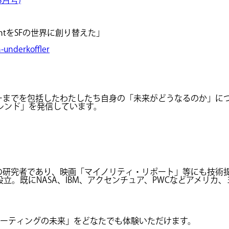
ntをSFの世界に創り替えた」
n-underkoffler
ーまでを包括したわたしたち自身の「未来がどうなるのか」に
レンド」を発信しています。
研究者であり、映画「マイノリティ・リポート」等にも技術提供を行っ
。既にNASA、IBM、アクセンチュア、PWCなどアメリカ、
する「ミーティングの未来」をどなたでも体験いただけます。