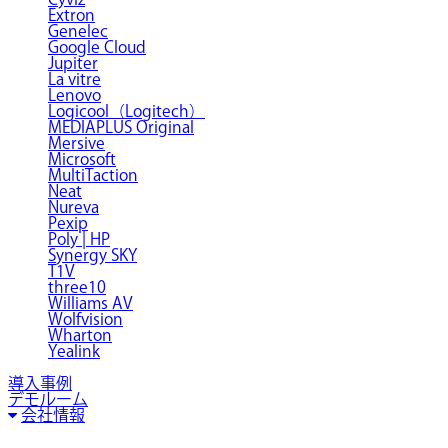
Extron
Genelec
Google Cloud
Jupiter
La vitre
Lenovo
Logicool（Logitech）
MEDIAPLUS Original
Mersive
Microsoft
MultiTaction
Neat
Nureva
Pexip
Poly | HP
Synergy SKY
T1V
three10
Williams AV
Wolfvision
Wharton
Yealink
導入事例
デモルーム
会社情報