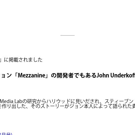
IRED」に掲載されました
ezzanine」の開発者でもあるJohn Underko
IT Media Labの研究からハリウッドに見いだされ、ステ
neを作り出した、そのストーリーがジョン本人によって語られ
3月号)