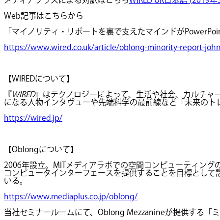
Web記事はこちらから
「マイノリティ・リポートを裏で支えたマインドがPowerPoi
https://www.wired.co.uk/article/oblong-minority-report-joh
【WIREDについて】
『
WIRED
』はテクノロジーによって、生活や社会、カルチャ
になる人物インタヴューや先端科学の最前線など「未来のト
https://wired.jp/
【Oblongについて】
2006年設立。MITメディアラボでの空間コンピューティングの
コンピュータインターフェースを提供することを目標として設立
いる。
https://www.mediaplus.co.jp/oblong/
当社セミナールームにて、Oblong Mezzanineが提供