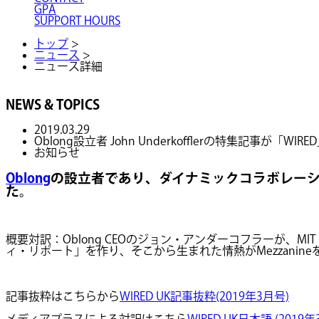
GPA
SUPPORT HOURS
トップ
>
ニュース
>
ニュース詳細
NEWS & TOPICS
2019.03.29
Oblong設立者 John Underkofflerの特集記事が「W
お知らせ
Oblong
の設立者であり、ダイナミックコラボレーション「M
た。
概要対訳：Oblong CEOのジョン・アンダーコフラーが、M
ィ・リポート」を作り、そこから生まれた情熱がMezzani
記事抜粋はこちらから
WIRED UK記事抜粋(2019年3月号)
メディアプラスによる対訳はこちら
WIRED UK日本語 (2019年