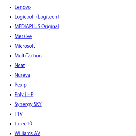
Lenovo
Logicool（Logitech）
MEDIAPLUS Original
Mersive
Microsoft
MultiTaction
Neat
Nureva
Pexip
Poly | HP
Synergy SKY
T1V
three10
Williams AV