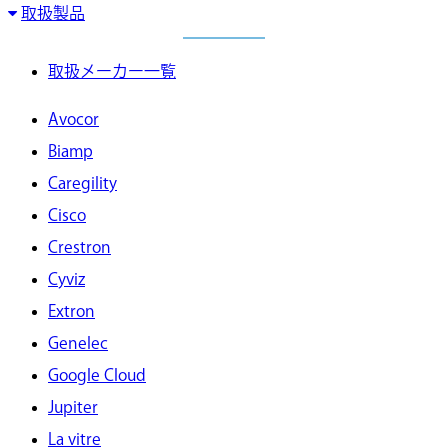
取扱製品
取扱メーカー一覧
Avocor
Biamp
Caregility
Cisco
Crestron
Cyviz
Extron
Genelec
Google Cloud
Jupiter
La vitre