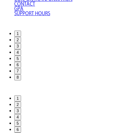
CONTACT
GPA
SUPPORT HOURS
1
2
3
4
5
6
7
8
1
2
3
4
5
6