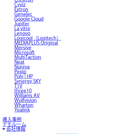
Cyviz
Extron
Genelec
Google Cloud
Jupiter
La vitre
Lenovo
Logicool（Logitech）
MEDIAPLUS Original
Mersive
Microsoft
MultiTaction
Neat
Nureva
Pexip
Poly | HP
Synergy SKY
T1V
three10
Williams AV
Wolfvision
Wharton
Yealink
導入事例
デモルーム
会社情報