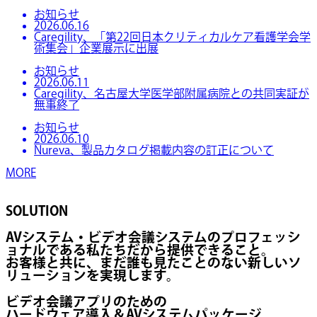
お知らせ
2026.06.16
Caregility、「第22回日本クリティカルケア看護学会学
術集会」企業展示に出展
お知らせ
2026.06.11
Caregility、名古屋大学医学部附属病院との共同実証が
無事終了
お知らせ
2026.06.10
Nureva、製品カタログ掲載内容の訂正について
MORE
SOLUTION
AVシステム・ビデオ会議システムのプロフェッシ
ョナルである私たちだから提供できること。
お客様と共に、まだ誰も見たことのない新しいソ
リューションを実現します。
ビデオ会議アプリのための
ハードウェア導入＆AVシステムパッケージ