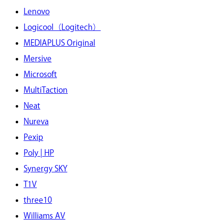
Lenovo
Logicool（Logitech）
MEDIAPLUS Original
Mersive
Microsoft
MultiTaction
Neat
Nureva
Pexip
Poly | HP
Synergy SKY
T1V
three10
Williams AV