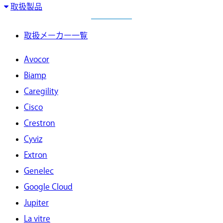
取扱製品
取扱メーカー一覧
Avocor
Biamp
Caregility
Cisco
Crestron
Cyviz
Extron
Genelec
Google Cloud
Jupiter
La vitre