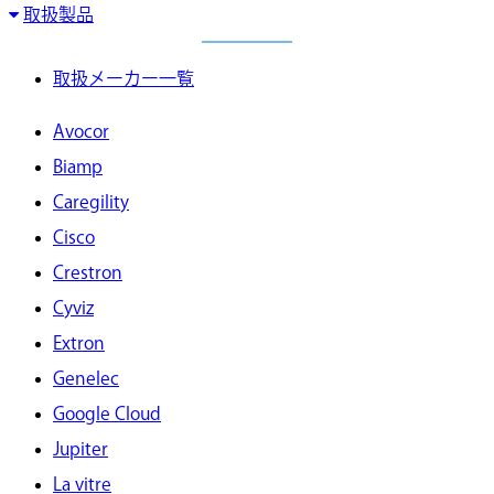
取扱製品
取扱メーカー一覧
Avocor
Biamp
Caregility
Cisco
Crestron
Cyviz
Extron
Genelec
Google Cloud
Jupiter
La vitre