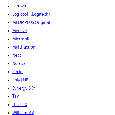
Lenovo
Logicool（Logitech）
MEDIAPLUS Original
Mersive
Microsoft
MultiTaction
Neat
Nureva
Pexip
Poly | HP
Synergy SKY
T1V
three10
Williams AV