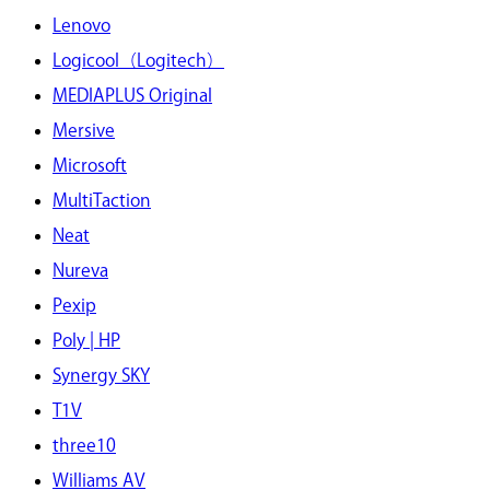
Lenovo
Logicool（Logitech）
MEDIAPLUS Original
Mersive
Microsoft
MultiTaction
Neat
Nureva
Pexip
Poly | HP
Synergy SKY
T1V
three10
Williams AV