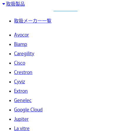
取扱製品
取扱メーカー一覧
Avocor
Biamp
Caregility
Cisco
Crestron
Cyviz
Extron
Genelec
Google Cloud
Jupiter
La vitre