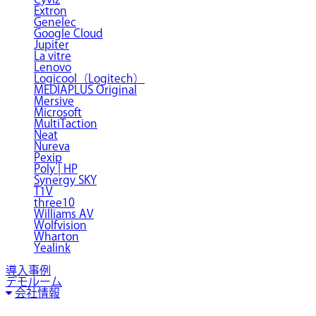
Extron
Genelec
Google Cloud
Jupiter
La vitre
Lenovo
Logicool（Logitech）
MEDIAPLUS Original
Mersive
Microsoft
MultiTaction
Neat
Nureva
Pexip
Poly | HP
Synergy SKY
T1V
three10
Williams AV
Wolfvision
Wharton
Yealink
導入事例
デモルーム
会社情報