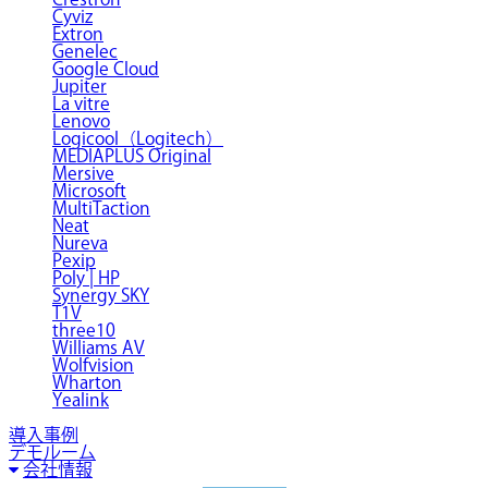
Cyviz
Extron
Genelec
Google Cloud
Jupiter
La vitre
Lenovo
Logicool（Logitech）
MEDIAPLUS Original
Mersive
Microsoft
MultiTaction
Neat
Nureva
Pexip
Poly | HP
Synergy SKY
T1V
three10
Williams AV
Wolfvision
Wharton
Yealink
導入事例
デモルーム
会社情報