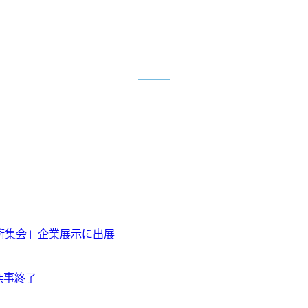
会学術集会」企業展示に出展
無事終了