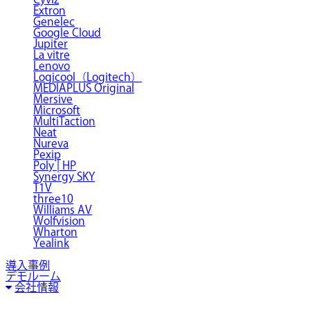
Extron
Genelec
Google Cloud
Jupiter
La vitre
Lenovo
Logicool（Logitech）
MEDIAPLUS Original
Mersive
Microsoft
MultiTaction
Neat
Nureva
Pexip
Poly | HP
Synergy SKY
T1V
three10
Williams AV
Wolfvision
Wharton
Yealink
導入事例
デモルーム
会社情報