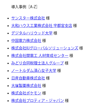
導入事例［A-Z］
サンスター株式会社
様
大和ハウス工業株式会社 宇都宮支店
様
デジタルハリウッド大学
様
中国電力株式会社
様
株式会社IIJグローバルソリューションズ
様
株式会社関電工 人材育成センター
様
みどり合同税理士法人グループ
様
ノートルダム清心女子大学
様
日産自動車株式会社
様
大塚製薬株式会社
様
株式会社ポケモン
様
株式会社プロティア・ジャパン
様