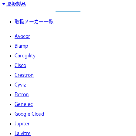
取扱製品
取扱メーカー一覧
Avocor
Biamp
Caregility
Cisco
Crestron
Cyviz
Extron
Genelec
Google Cloud
Jupiter
La vitre