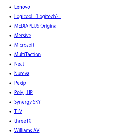
Lenovo
Logicool（Logitech）
MEDIAPLUS Original
Mersive
Microsoft
MultiTaction
Neat
Nureva
Pexip
Poly | HP
Synergy SKY
T1V
three10
Williams AV