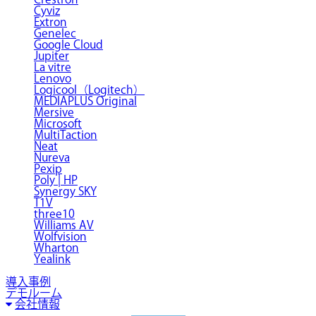
Cyviz
Extron
Genelec
Google Cloud
Jupiter
La vitre
Lenovo
Logicool（Logitech）
MEDIAPLUS Original
Mersive
Microsoft
MultiTaction
Neat
Nureva
Pexip
Poly | HP
Synergy SKY
T1V
three10
Williams AV
Wolfvision
Wharton
Yealink
導入事例
デモルーム
会社情報