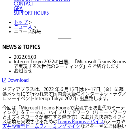
CONTACT
GPA
SUPPORT HOURS
トップ
>
ニュース
>
ニュース詳細
NEWS & TOPICS
2022.06.03
Interop Tokyo 2022に出展、「Microsoft Teams Rooms
で実現する次世代のミーティング」をご紹介します
お知らせ
Download
メディアプラスは、2022 年６月15日(水)～17日（金）に幕
張メッセにて行われます国内最大級のインターネットテクノ
ロジーイベントInterop Tokyo 2022に出展致します。
今回は「Microsoft Teams Roomsで実現する次世代のミーテ
ィング」をテーマに、ハイブリッドワーク（リモートワーク
とオフィスワークが混在する働き方）における快適なオフィ
ス環境を実現させるための
Teams Roomsデバイス
6メーカや
天井設置型ビームフォーミングマイク
などを一堂にご体験い