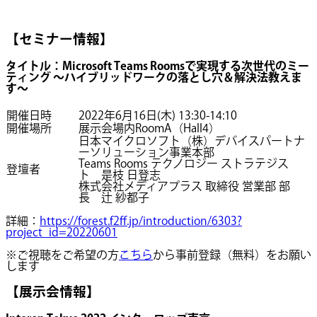
【セミナー情報】
タイトル：Microsoft Teams Roomsで実現する次世代のミー
ティング ～ハイブリッドワークの落とし穴＆解決法教えま
す～
開催日時
2022年6月16日(木) 13:30-14:10
開催場所
展示会場内RoomA（Hall4）
日本マイクロソフト（株）デバイスパートナ
ーソリューション事業本部
Teams Rooms テクノロジー ストラテジス
登壇者
ト 是枝 日登志
株式会社メディアプラス 取締役 営業部 部
長 辻 紗都子
詳細：
https://forest.f2ff.jp/introduction/6303?
project_id=20220601
※ご視聴をご希望の方
こちら
から事前登録（無料）をお願い
します
【展示会情報】