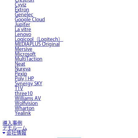
Cyviz
Extron
Genelec
Google Cloud
Jupiter
La vitre
Lenovo
Logicool（Logitech）
MEDIAPLUS Original
Mersive
Microsoft
MultiTaction
Neat
Nureva
Pexip
Poly | HP
Synergy SKY
T1V
three10
Williams AV
Wolfvision
Wharton
Yealink
導入事例
デモルーム
会社情報