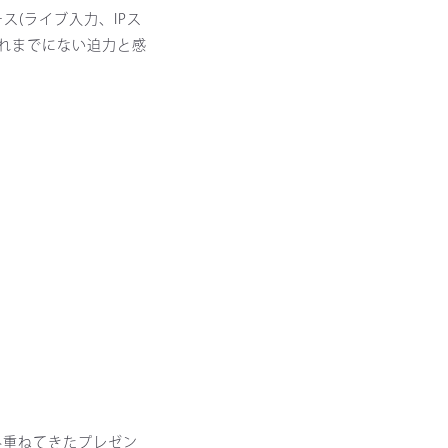
ース(ライブ入力、IPス
これまでにない迫力と感
み重ねてきたプレゼン