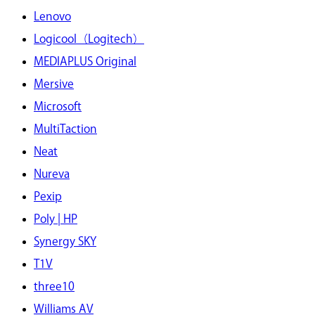
Lenovo
Logicool（Logitech）
MEDIAPLUS Original
Mersive
Microsoft
MultiTaction
Neat
Nureva
Pexip
Poly | HP
Synergy SKY
T1V
three10
Williams AV