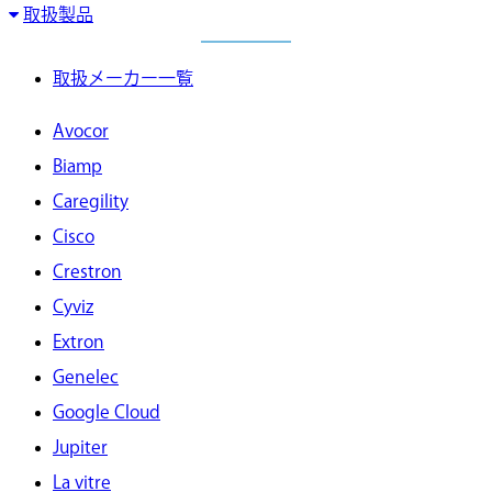
取扱製品
取扱メーカー一覧
Avocor
Biamp
Caregility
Cisco
Crestron
Cyviz
Extron
Genelec
Google Cloud
Jupiter
La vitre