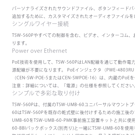
パーソナライズされたサウンドファイル、ボタンフィードバ
追加するために、カスタマイズされたオーディオファイルを
シングルワイヤー接続
TSW-560Pやすべての制御を含む、ビデオ、インターコム
ります。
Power over Ethernet
PoE技術を使用して、TSW-560PはLAN配線を通じて動作電力を
源配線が不要になります。 PoEインジェクタ（PWE-4803RU
（CEN-SW-POE-5またはCEN-SWPOE-16）は、
注意：詳細については、「電源」の仕様を参照してください
シンプルで多彩な取り付け
TSW-560Pは、付属のTSW-UMB-60ユニバーサルマウ
60はTSW-560Pを既存の乾式壁に後付けするための施工
UMB-60をTSW-UMB-60-PMK事前施工設置キットと
60-BBIバックボックス(別売り)と一緒にTSW-UMB-6