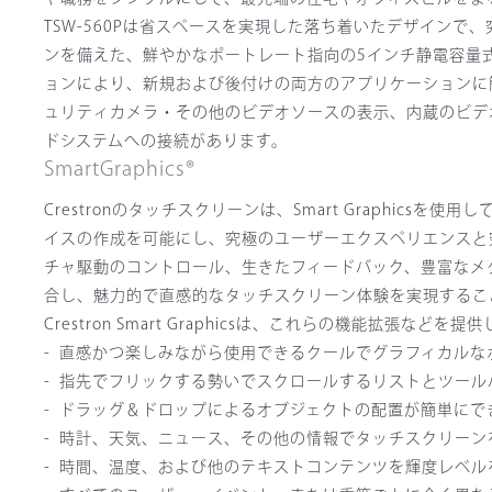
TSW-560Pは省スペースを実現した落ち着いたデザインで、究
ンを備えた、鮮やかなポートレート指向の5インチ静電容量式
ョンにより、新規および後付けの両方のアプリケーションに
ュリティカメラ・その他のビデオソースの表示、内蔵のビデオ
ドシステムへの接続があります。
SmartGraphics®
Crestronのタッチスクリーンは、Smart Graphi
イスの作成を可能にし、究極のユーザーエクスペリエンスと究極の
チャ駆動のコントロール、生きたフィードバック、豊富なメ
合し、魅力的で直感的なタッチスクリーン体験を実現するこ
Crestron Smart Graphicsは、これらの機能拡張などを
直感かつ楽しみながら使用できるクールでグラフィカルな
指先でフリックする勢いでスクロールするリストとツール
ドラッグ＆ドロップによるオブジェクトの配置が簡単にで
時計、天気、ニュース、その他の情報でタッチスクリーン
時間、温度、および他のテキストコンテンツを輝度レベル