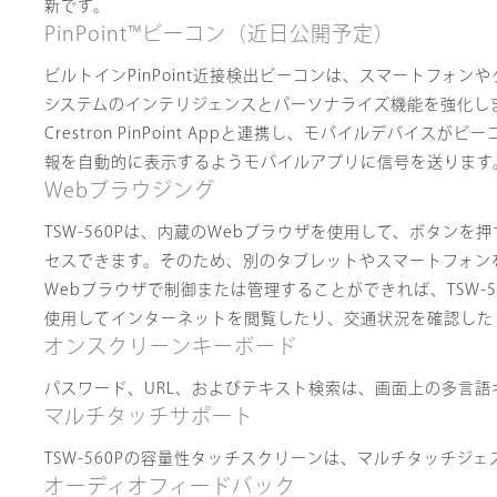
新です。
PinPoint™ビーコン（近日公開予定）
ビルトインPinPoint近接検出ビーコンは、スマートフォン
システムのインテリジェンスとパーソナライズ機能を強化します。Pin
Crestron PinPoint Appと連携し、モバイルデ
報を自動的に表示するようモバイルアプリに信号を送ります
Webブラウジング
TSW-560Pは、内蔵のWebブラウザを使用して、ボタン
セスできます。そのため、別のタブレットやスマートフォン
Webブラウザで制御または管理することができれば、TSW-5
使用してインターネットを閲覧したり、交通状況を確認した
オンスクリーンキーボード
パスワード、URL、およびテキスト検索は、画面上の多言
マルチタッチサポート
TSW-560Pの容量性タッチスクリーンは、マルチタッチ
オーディオフィードバック