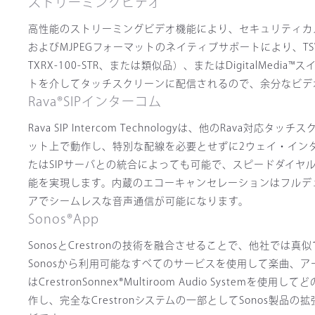
ストリーミングビデオ
高性能のストリーミングビデオ機能により、セキュリティカメ
およびMJPEGフォーマットのネイティブサポートにより、TSW-5
TXRX-100-STR、または類似品）、またはDigitalM
トを介してタッチスクリーンに配信されるので、余分なビデ
Rava®SIPインターコム
Rava SIP Intercom Technologyは、他のRav
ット上で動作し、特別な配線を必要とせずに2ウェイ・インター
たはSIPサーバとの統合によっても可能で、スピードダイヤル、
能を実現します。内蔵のエコーキャンセレーションはフルデュ
アでシームレスな音声通信が可能になります。
Sonos®App
SonosとCrestronの技術を融合させることで、他社
Sonosから利用可能なすべてのサービスを使用して楽曲、
はCrestronSonnex®Multiroom Audio Syst
作し、完全なCrestronシステムの一部としてSonos