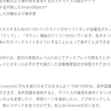
る外観および操作感を実現するカスタマイズ可能なテーマ
したSmartObjects®
した外観および操作感
くアクセスするための5つのバックライト付きソフトタッチ容量性ボタ
「アップ」、「ダウン」機能のアイコンが付いています。各ボタン
単にそのバックライトをオフにすることによって隠すことができま
560Pには、室内の周囲光レベルに応じてディスプレイの明るさと
レイとボタンにはそれぞれ独立した自動輝度設定が用意されており
stronにそれを実行させてみませんか？ TSW-560Pは、音声
できます。音声認識を使用すると、デバイスの電源を素早くオン/
ンネルを変更したり、照明シーンを選択したり、ドアをロックした
にコマンドを言うだけです。あとはCrestronが行います。