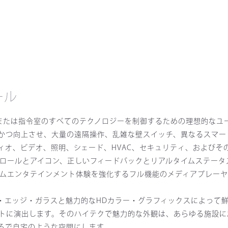
ール
廷、または指令室のすべてのテクノロジーを制御するための理想的な
かつ向上させ、大量の遠隔操作、乱雑な壁スイッチ、異なるスマー
ィオ、ビデオ、照明、シェード、HVAC、セキュリティ、およびそ
コントロールとアイコン、正しいフィードバックとリアルタイムステー
ームエンタテインメント体験を強化するフル機能のメディアプレー
ツー・エッジ・ガラスと魅力的なHDカラー・グラフィックスによって
トに演出します。そのハイテクで魅力的な外観は、あらゆる施設に
るで自宅のような空間にします。