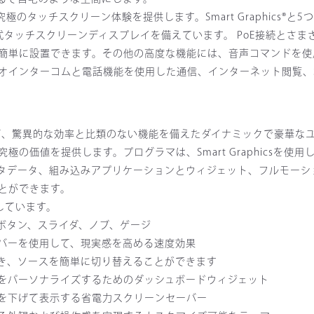
極のタッチスクリーン体験を提供します。Smart Graphics®と
タッチスクリーンディスプレイを備えています。 PoE接続とさま
簡単に設置できます。その他の高度な機能には、音声コマンドを使
インターコムと電話機能を使用した通信、インターネット閲覧、So
csを使用して、驚異的な効率と比類のない機能を備えたダイナミックで豪華
価値を提供します。プログラマは、Smart Graphicsを使用
タデータ、組み込みアプリケーションとウィジェット、フルモーシ
とができます。
提供しています。
ボタン、スライダ、ノブ、ゲージ
バーを使用して、現実感を高める速度効果
き、ソースを簡単に切り替えることができます
をパーソナライズするためのダッシュボードウィジェット
を下げて表示する省電力スクリーンセーバー