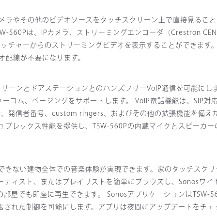
ラやその他のビデオソースをタッチスクリーン上で直接見ることがで
60Pは、IPカメラ、ストリーミングエンコーダ（Crestron CEN-N
edia™スイッチャーからのストリーミングビデオを表示することができま
オ配線が不要になります。
a対応タッチスクリーンとドアステーションとのハンズフリーVoIP通信を可能にし
コム、ページングをサポートします。 VoIP電話機能は、SIP対応
発信者番号、custom ringers、およびその他の拡張機能を備
プレックス性能を提供し、TSW-560Pの内蔵マイクとスピーカ
では真似できない建物全体での音楽体験が実現できます。家のタッチスク
アーティスト、またはプレイリストを簡単にブラウズし、Sonosワ
emを使用してどの部屋でも即座に再生できます。 SonosアプリケーションはTSW
製品の拡張された制御を可能にします。アプリは夜間にアップデートをチ