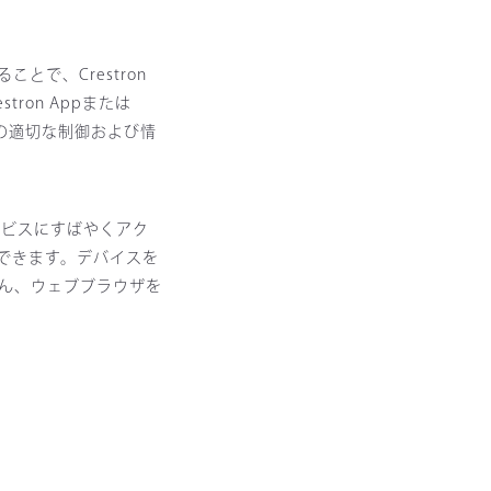
とで、Crestron
ron Appまたは
場所の適切な制御および情
ービスにすばやくアク
できます。デバイスを
ちろん、ウェブブラウザを
。