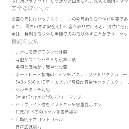
取付用ブラケットにしっかりと固定され、見える場所にネジ
安全な取り付け
設置の際にはタッチスクリーンの物理的な安全性が重要であり
ます。 設置の際に安全用掛け金を取り付けると、偶然に通行人
金は、特別な取り外し手順でのみ取り外すことができ、タッ
機能の要約
非常に清潔でモダンな外観
薄型かつコンパクトな設置面積
手頃な価格かつ簡単な設置
ポートレート指向の5 インチアクティブマトリクスカラー
540 x 960 qHDディスプレイ解像度容量性タッチスクリ
マルチタッチ対応
SmartGraphics®のパフォーマンス
バックライト付きソフトタッチ容量性ボタン
任意/すべてのボタン非表示機能
自動明るさコントロール
音声認識能力