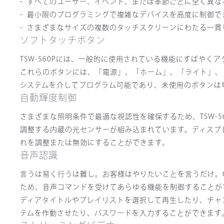
すべてのユーザー、イベント、または季節ごとに全く異な
最小限のプログラミングで複雑なデバイスを高度に制御できる円熟
さまざまなサイズの複数のタッチスクリーンにわたる一貫
ソフトタッチボタン
TSW-560Pには、一般的に使用されている機能にすばや
これらのボタンには、「電源」、「ホーム」、「ライト」、
システムを介してプログラム可能であり、未使用のボタンは
自動輝度制御
さまざまな照明条件で最適な視認性を確保するため、TSW-
調整する内蔵の光センサーが組み込まれています。ディスプ
れを調整または無効にすることができます。
音声認識
言うは易く行うは難し。お客様はやりたいことを言うだけ。Cre
ため、音声コマンドを受けてあらゆる機能を制御することが
ディアタイトルやプレイリストを選択して再生したり、チャ
テムを作動させたり、パスワードを入力することができます。単