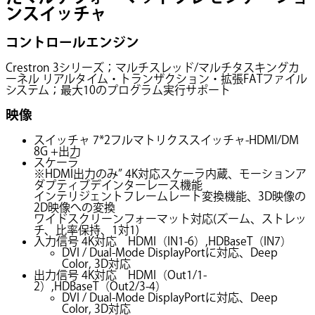
ンスイッチャ
コントロールエンジン
Crestron 3シリーズ；マルチスレッド/マルチタスキングカ
ーネル リアルタイム・トランザクション・拡張FATファイル
システム；最大10のプログラム実行サポート
映像
スイッチャ 7*2フルマトリクススイッチャ-HDMI/DM
8G +出力
スケーラ
※HDMI出力のみ” 4K対応スケーラ内蔵、モーションア
ダプティブデインターレース機能
インテリジェントフレームレート変換機能、3D映像の
2D映像への変換
ワイドスクリーンフォーマット対応(ズーム、ストレッ
チ、比率保持、1対1)
入力信号 4K対応 HDMI（IN1-6）,HDBaseT（IN7）
DVI / Dual-Mode DisplayPortに対応、Deep
Color, 3D対応
出力信号 4K対応 HDMI（Out1/1-
2）,HDBaseT（Out2/3-4）
DVI / Dual-Mode DisplayPortに対応、Deep
Color, 3D対応