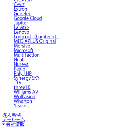
Cyviz
Extron
Genelec
Google Cloud
Jupiter
La vitre
Lenovo
Logicool（Logitech）
MEDIAPLUS Original
Mersive
Microsoft
MultiTaction
Neat
Nureva
Pexip
Poly | HP
Synergy SKY
T1V
three10
Williams AV
Wolfvision
Wharton
Yealink
導入事例
デモルーム
会社情報