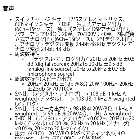
音声
スイッチャー/ミキサー 12*5ステレオマトリクス、
6Chマイクミキサー/ DSP、 独立式アナログ出力
(6Ch+1Stソース)、独立式ステレオDSPアナログ出力、
パワーアンプ4/8Ω：20W、70/100V：40W、2系統独
立式アナログ出力(6Ch+1Stソース)、2*1デジタル出力
、アナログ・デジタル変換 24-bit 48 kHz デジタル·ア
ナログ変換 24-bit 48 kHz
周波数特性
(デジタル/アナログ出力)” 20Hz to 20kHz ±0.5
dB (digital source); 20Hz to 20kHz ±0.5 dB
(analog line source); 20Hz to 20kHz ±0.7 dB
(microphone source)
周波数特性(スピーカ出力)
20Hz～20 kHz ±1db @ 8Ω 20W 100Hz～20kHz
±2.5db ＠ 70 /100V
S/N比 (デジタル・アナログ) > 108 dB, 1 kHz, A-
weighted (デジタル)、 > 103 dB, 1 kHz, A-weighted
(アナログ)
S/N比 (スピーカ出力)” > 98 dB @ 20W/8Ω, 1 kHz, A-
weighted、 > 96 dB @ 20W/4Ω, 1 kHz, A-weighted
THD+N (デジタル・アナログ)” <0.002%, 20 Hz to 20
kHz (デジタル) <0.005%, 20 Hz to 20 kHz (アナログ)
<0.05%, 20 Hz to 20 kHz (マイク)
出力（4/8Ω） 20 W/8Ω RMSペアチャンネル, 4Ω
tolerant、 出力（70/100V） 40 W RMS