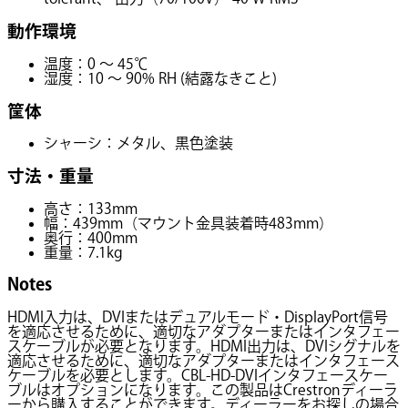
動作環境
温度：0 ～ 45℃
湿度：10 ～ 90% RH (結露なきこと)
筐体
シャーシ：メタル、黒色塗装
寸法・重量
高さ：133mm
幅：439mm（マウント金具装着時483mm）
奥行：400mm
重量：7.1kg
Notes
HDMI入力は、DVIまたはデュアルモード・DisplayPort信号
を適応させるために、適切なアダプターまたはインタフェー
スケーブルが必要となります。HDMI出力は、DVIシグナルを
適応させるために、適切なアダプターまたはインタフェース
ケーブルを必要とします。CBL-HD-DVIインタフェースケー
ブルはオプションになります。この製品はCrestronディーラ
ーから購入することができます。ディーラーをお探しの場合