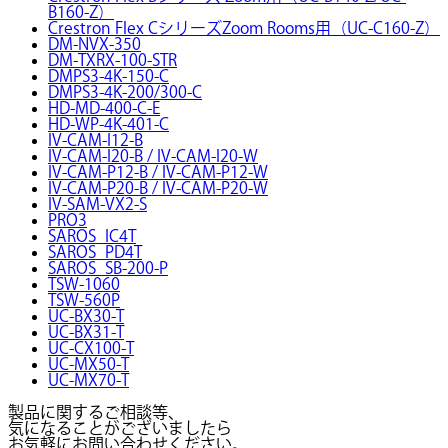
B160-Z）
Crestron Flex CシリーズZoom Rooms用（UC-C160-Z）
DM-NVX-350
DM-TXRX-100-STR
DMPS3-4K-150-C
DMPS3-4K-200/300-C
HD-MD-400-C-E
HD-WP-4K-401-C
IV-CAM-I12-B
IV-CAM-I20-B / IV-CAM-I20-W
IV-CAM-P12-B / IV-CAM-P12-W
IV-CAM-P20-B / IV-CAM-P20-W
IV-SAM-VX2-S
PRO3
SAROS_IC4T
SAROS_PD4T
SAROS_SB-200-P
TSW-1060
TSW-560P
UC-BX30-T
UC-BX31-T
UC-CX100-T
UC-MX50-T
UC-MX70-T
製品に関するご相談等、
気になることがございましたら
お気軽にお問い合わせください。