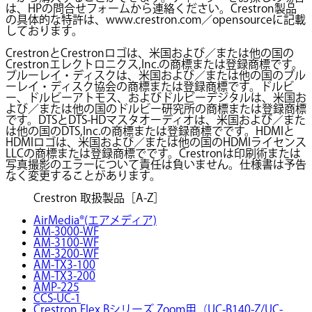
は、HPの問合せフォームから連絡ください。Crestron製品
の具体的な特許は、www.crestron.com／opensourceに記載
しております。
CrestronとCrestronロゴは、米国および／または他の国の
Crestronエレクトロニクス,Inc.の商標または登録商標です。
ブルーレイ・ディスクは、米国および／または他の国のブル
ーレイ・ディスク協会の商標または登録商標です。ドルビ
ー、ドルビーアトモス、およびドルビーデジタルは、米国お
よび／または他の国のドルビー研究所の商標または登録商標
です。DTSとDTS-HDマスタオーディオは、米国および／また
は他の国のDTS,Inc.の商標または登録商標でです。HDMIと
HDMIロゴは、米国および／または他の国のHDMIライセンス
LLCの商標または登録商標でです。Crestronは印刷術または
写真撮影のエラーについて責任は負いません。仕様書は予告
なく変更することがあります。
Crestron 取扱製品［A-Z］
AirMedia®(エアメディア)
AM-3000-WF
AM-3100-WF
AM-3200-WF
AM-TX3-100
AM-TX3-200
AMP-225
CCS-UC-1
Crestron Flex Bシリーズ Zoom用（UC-B140-Z/UC-