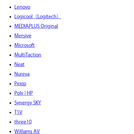
Lenovo
Logicool（Logitech）
MEDIAPLUS Original
Mersive
Microsoft
MultiTaction
Neat
Nureva
Pexip
Poly | HP
Synergy SKY
T1V
three10
Williams AV