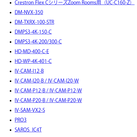
Crestron Flex CシリーズZoom Rooms用（UC-C160-Z）
DM-NVX-350
DM-TXRX-100-STR
DMPS3-4K-150-C
DMPS3-4K-200/300-C
HD-MD-400-C-E
HD-WP-4K-401-C
IV-CAM-I12-B
IV-CAM-I20-B / IV-CAM-I20-W
IV-CAM-P12-B / IV-CAM-P12-W
IV-CAM-P20-B / IV-CAM-P20-W
IV-SAM-VX2-S
PRO3
SAROS_IC4T