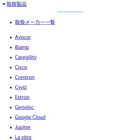
取扱製品
取扱メーカー一覧
Avocor
Biamp
Caregility
Cisco
Crestron
Cyviz
Extron
Genelec
Google Cloud
Jupiter
La vitre