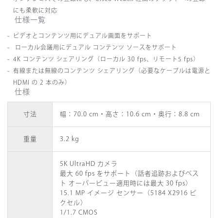
にも柔軟に対応
仕様一覧
ビデオとコンテンツ用にデュアル画面をサポート
ローカル会議用にデュアル
コンテンツ
ソースをサポート
4K
コンテンツ
シェアリング（ローカル
30 fps
、リモート
5 fps
）
有線または無線のコンテンツ
シェアリング（必要なケーブルは電源と
HDMI
の
2
本のみ）
仕様
寸法
幅：70.0 cm・高さ：10.6 cm・奥行：8.8 cm
重量
3.2 kg
5K UltraHD カメラ
最大 60 fps をサポート（話者追跡およびベス
ト オーバービュー適用時には最大 30 fps）
15.1 MP イメージ センサー（5184 X2916 ピ
クセル）
1/1.7 CMOS