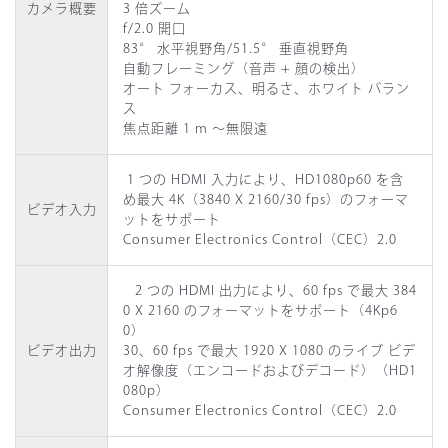
カメラ概要
3 倍ズーム
f/2.0 開口
83° 水平視野角/51.5° 垂直視野角
自動フレーミング（音声 + 顔の検出）
オート フォーカス、明るさ、ホワイト バラン
ス
焦点距離 1 m ～無限遠
1
つの
HDMI
入力により、
HD1080p60
を含
め最大
4K
（
3840 X 2160/30 fps
）のフォーマ
ビデオ入力
ットをサポート
Consumer Electronics Control
（
CEC
）
2.0
2
つの
HDMI
出力により、
60 fps
で最大
384
0 X 2160
のフォーマットをサポート（
4Kp6
0
）
ビデオ出力
30
、
60 fps
で最大
1920 X 1080
のライブ
ビデ
オ解像度（エンコードおよびデコード）（
HD1
080p
）
Consumer Electronics Control
（
CEC
）
2.0