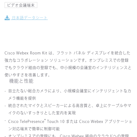
ビデオ会議端末
日本語データシート
Cisco Webex Room Kit
は、フラット
パネル
ディスプレイを統合した
強力なコラボレーション
ソリューションです。オンプレミスでの登録
でもクラウド経由の登録でも、中小規模の会議室のインテリジェンスと
使いやすさを改善します。
機能と性能
目立たない総合カメラにより、小規模会議室にインテリジェントなカ
メラ機能を提供
統合されたマイクとスピーカーによる高音質と、卓上にケーブルやマ
イクのないすっきりとした室内を実現
®
Cisco TelePresence
Touch 10
または
Cisco Webex
アプリケーショ
ン対応端末で簡単に制御可能
オンプレミスでの登録にも、Cisco Webex
経由のクラウドへの登録