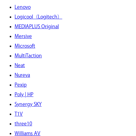
Lenovo
Logicool（Logitech）
MEDIAPLUS Original
Mersive
Microsoft
MultiTaction
Neat
Nureva
Pexip
Poly | HP
Synergy SKY
T1V
three10
Williams AV