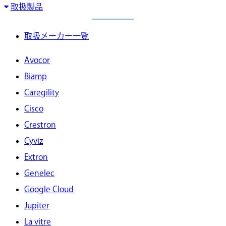
取扱製品
取扱メーカー一覧
Avocor
Biamp
Caregility
Cisco
Crestron
Cyviz
Extron
Genelec
Google Cloud
Jupiter
La vitre