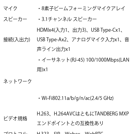
マイク
・8素子ビームフォーミングマイクアレイ
スピーカー
・3.1チャンネル スピーカー
HDMIx4(入力1、出力3)、USB Type-Cx1、
接続(入出力)
USB Type-Ax2、アナログマイク入力x1、音
声ライン出力x1
・イーサネット(RJ-45) 100/1000Mbps(LAN
用)x1
ネットワーク
・Wi-Fi802.11a/b/g/n/ac(2.4/5 GHz)
H.263、H.264AVCはともにTANDBERG MXP
ビデオ規格
エンドポイントとの互換性あり
プロトコル
H.323、SIP、Webex、WebRTC