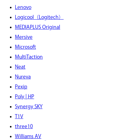
Lenovo
Logicool（Logitech）
MEDIAPLUS Original
Mersive
Microsoft
MultiTaction
Neat
Nureva
Pexip
Poly | HP
Synergy SKY
T1V
three10
Williams AV