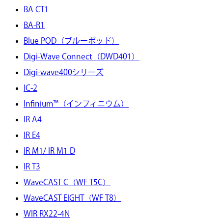
BA CT1
BA-R1
Blue POD（ブルーポッド）
Digi-Wave Connect（DWD401）
Digi-wave400シリーズ
IC-2
Infinium™（インフィニウム）
IR A4
IR E4
IR M1/ IR M1 D
IR T3
WaveCAST C（WF T5C）
WaveCAST EIGHT（WF T8）
WIR RX22-4N