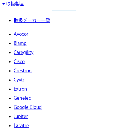
取扱製品
取扱メーカー一覧
Avocor
Biamp
Caregility
Cisco
Crestron
Cyviz
Extron
Genelec
Google Cloud
Jupiter
La vitre