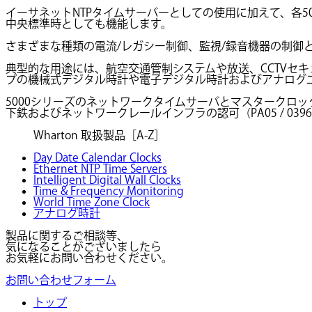
イーサネットNTPタイムサーバーとしての使用に加えて、各
中央標準時としても機能します。
さまざまな種類の電流/レガシー制御、監視/録音機器の制御
典型的な用途には、航空交通管制システムや放送、CCTVセ
プの機械式デジタル時計や電子デジタル時計およびアナログ
5000シリーズのネットワークタイムサーバとマスタークロ
下鉄およびネットワークレールインフラの認可（PA05 / 03
Wharton 取扱製品［A-Z］
Day Date Calendar Clocks
Ethernet NTP Time Servers
Intelligent Digital Wall Clocks
Time & Frequency Monitoring
World Time Zone Clock
アナログ時計
製品に関するご相談等、
気になることがございましたら
お気軽にお問い合わせください。
お問い合わせフォーム
トップ