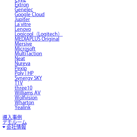
Extron
Genelec
Google Cloud
Jupiter
La vitre
Lenovo
Logicool（Logitech）
MEDIAPLUS Original
Mersive
Microsoft
MultiTaction
Neat
Nureva
Pexip
Poly | HP
Synergy SKY
T1V
three10
Williams AV
Wolfvision
Wharton
Yealink
導入事例
デモルーム
会社情報