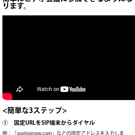
ります。
<簡単な3ステップ>
① 固定URLをSIP端末からダイヤル
例：「go@joingw.com」などの固定アドレスを入力しま