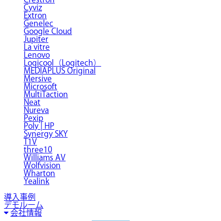
Cyviz
Extron
Genelec
Google Cloud
Jupiter
La vitre
Lenovo
Logicool（Logitech）
MEDIAPLUS Original
Mersive
Microsoft
MultiTaction
Neat
Nureva
Pexip
Poly | HP
Synergy SKY
T1V
three10
Williams AV
Wolfvision
Wharton
Yealink
導入事例
デモルーム
会社情報