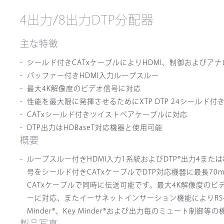
4出力/8出力DTP分配器
主な特徴
シールド付きCATxケーブルによりHDMI、制御およびア
バッファー付きHDMI入力ループスルー
最大4K解像度のビデオ信号に対応
性能を最大限に発揮させるためにXTP DTP 24シールド
CATxシールド付きツイストペアケーブルに対応
DTP出力はHDBaseT対応機器と使用可能
概要
ループスルー付きHDMI入力1系統およびDTP®出力4また
号をシールド付きCATxケーブルでDTP対応機器に最長
CATxケーブルで同時に伝送可能です。最大4K解像度のビデ
ーに対応、またイーサネットインサーション機能によりRS-2
Minder®、Key Minder®および出力毎のミュート制御
製品写真