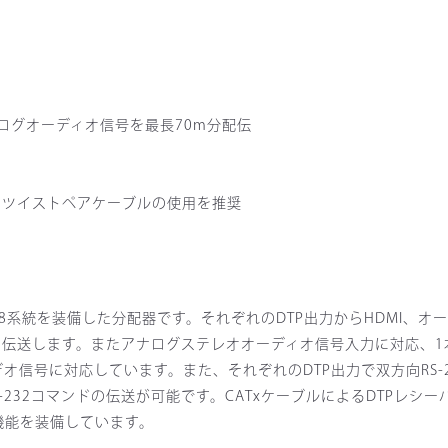
ナログオーディオ信号を最長70m分配伝
付きツイストペアケーブルの使用を推奨
は8系統を装備した分配器です。それぞれのDTP出力からHDMI、オ
70m伝送します。またアナログステレオオーディオ信号入力に対応、
オ信号に対応しています。また、それぞれのDTP出力で双方向RS‑23
32コマンドの伝送が可能です。CATxケーブルによるDTPレシーバ
等の機能を装備しています。