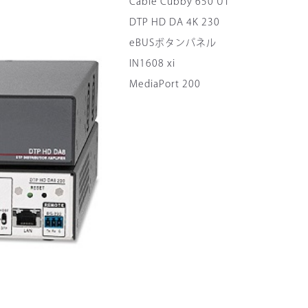
Cable Cubby 650 UT
DTP HD DA 4K 230
eBUSボタンパネル
IN1608 xi
MediaPort 200