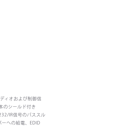
ーディオおよび制御信
1本のシールド付き
2/IR信号のパススル
ーへの給電、EDID