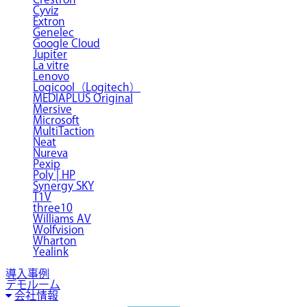
Cyviz
Extron
Genelec
Google Cloud
Jupiter
La vitre
Lenovo
Logicool（Logitech）
MEDIAPLUS Original
Mersive
Microsoft
MultiTaction
Neat
Nureva
Pexip
Poly | HP
Synergy SKY
T1V
three10
Williams AV
Wolfvision
Wharton
Yealink
導入事例
デモルーム
会社情報