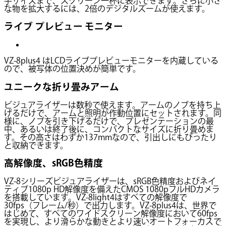
手サイズまで、スクリーン一杯に表示できます。さらに小さ
な物を拡大するには、2倍のデジタルズームが使えます。
ライブ プレビュー モニター
VZ-8plus4 はLCDライブプレビューモニターを内蔵している
ので、被写体の位置決めが簡単です。
ユニークな折り畳みアーム
ビジュアライザーは数秒で使えます。アームのノブを持ち上
げるだけで、アームと照明が作動位置にセットされます。同
様に、ノブを引き下げるだけで、プレゼンテーションの最
中、あるいは終了後に、コンパクトなサイズに折り畳めま
す。その高さはわずか137mmなので、引出しにもぴったり
と収納できます。
高解像度、sRGB色精度
VZ-8シリーズビジュアライザーは、sRGB色精度およびネイ
ティブ1080p HD解像度を備えたCMOS 1080pフルHDカメラ
を搭載しています。VZ-8light4はすべての解像度で
30fps（フレーム/秒）で出力します。VZ-8plus4は、世界で
はじめて、すべてのワイドスクリーン解像度において60fps
を実現し、より滑らかな動きとより速いオートフォーカスで