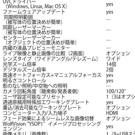
UVCドライバー
yes
（Windows, Linux, Mac OS X）
ファームウェアアップデート
yes
同期照明範囲
―
（被写体の位置決めが簡単）
同期レーザーマーカー
―
（被写体の位置決めが簡単）
センターレーザーマーカー
―
（オブジェクトの位置決めが簡単）
内蔵の液晶プレビューモニター
―
ライブ映像と静止画像の比較（2画面）
オプション
レンズタイプ（ワイドアングル/テレズーム）
ワイド
光学ズーム倍率
14倍
デジタルズーム倍率
2倍
高速オートフォーカス+マニュアルフォーカス
yes
明るさコントロール
yes
影のない照明/中空物への照明
―
カメラ回転角度（聴衆側/発表者側）
100/120°
ユーザ設定可能なプリセット
1（3はオプ
透過原稿用特殊加工ワーキングプレート
yes
書込/消去可能なワーキングプレート
オプション
コンピューター入力/入力端子
HDMI
フェード効果によるシームレスな画像切替
オプション
WolfVision “YSOP1″イメージプロセッシング
yes
エンジン
画像メモリ（画像数）
1（9+US