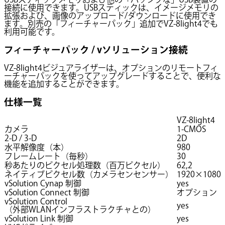
接続に使用できます。USBスティックは、イメージメモリの
拡張および、画像のアップロード/ダウンロードに使用でき
ます。別売の「フィーチャーパック」追加でVZ-8light4でも
利用可能です。
フィーチャーパック / vソリューション接続
VZ-8light4ビジュアライザーは、オプションのリモートフィ
ーチャーパックを使ってアップグレードすることで、便利な
機能を追加することができます。
仕様一覧
VZ-8light4
カメラ
1-CMOS
2-D / 3-D
2D
水平解像度（本）
980
フレームレート（毎秒）
30
秒あたりのピクセル処理数（百万ピクセル）
62,2
ネイティブピクセル数（カメラセンセンサー）
1920×1080
vSolution Cynap 制御
yes
vSolution Connect 制御
オプション
vSolution Control
yes
（外部WLANインフラストラクチャとの）
vSolution Link 制御
yes