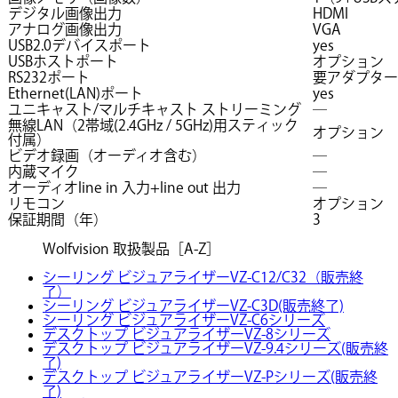
デジタル画像出力
HDMI
アナログ画像出力
VGA
USB2.0デバイスポート
yes
USBホストポート
オプション
RS232ポート
要アダプター
Ethernet(LAN)ポート
yes
ユニキャスト/マルチキャスト ストリーミング
―
無線LAN（2帯域(2.4GHz / 5GHz)用スティック
オプション
付属）
ビデオ録画（オーディオ含む）
―
内蔵マイク
―
オーディオline in 入力+line out 出力
―
リモコン
オプション
保証期間（年）
3
Wolfvision 取扱製品［A-Z］
シーリング ビジュアライザーVZ-C12/C32（販売終
了）
シーリング ビジュアライザーVZ-C3D(販売終了)
シーリング ビジュアライザーVZ-C6シリーズ
デスクトップ ビジュアライザーVZ-8シリーズ
デスクトップ ビジュアライザーVZ-9.4シリーズ(販売終
了)
デスクトップ ビジュアライザーVZ-Pシリーズ(販売終
了)