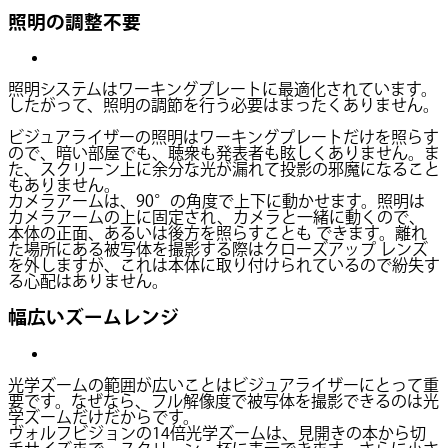
照明の調整不要
照明システムはワーキングプレートに最適化されています。
したがって、照明の調節を行う必要はまったくありません。
ビジュアライザーの照明はワーキングプレートだけを照らす
ので、暗い部屋でも、聴衆も発表者も眩しくありません。ま
た、スクリーン上に余分な光が漏れて投影の邪魔になること
もありません。
カメラアームは、90°の角度で上下に動かせます。照明は
カメラアームの上に固定され、カメラと一緒に動くので、
本体の正面、あるいは後方を照らすことも できます。離れ
た場所にある被写体を撮影する際はクローズアップ レンズ
を外しますが、これは本体に取り付けられているので紛失す
る心配はありません。
幅広いズームレンジ
光学ズームの範囲が広いことはビジュアライザーにとって重
要です。なぜなら、フル解像度で被写体を撮影できるのは光
学ズームだけだからです。
ヴォルフビジョンの14倍光学ズームは、見開きの本から切