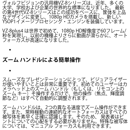
ヴォルフビジョンの汎用機VZ-8シリーズは、近年、多くの
大学、学校および企業の世界的な標準になりました。 最新
の第4世代VZ-8シリーズはこの成功をベースに、筐体を上品
なデザインに変更し、1080p HDカメラを搭載し、新しい
YSOP1イメージプロセシング・エンジンを装備しています。
VZ-8plus4 は世界で初めて、1080p HD解像度で60フレーム/
秒を実現し、以前の機種よりさらに動画が滑らかに、オート
フォーカスが高速になりました。
ズーム ハンドルによる簡単操作
スムーズなプレゼンテーションにとって、ビジュアライザー
が使いやすいことは非常に重要です。初めてのユーザーはカ
メラヘッド上のズーム ハンドル（もしくは、リモコン上の
ズーム キー）そ操作するだけで、他の操作（焦点、輝度調
節など）はすべて自動的に調整されます。
ズーム ハンドルは、2つの異なる速度でズーム操作ができま
す。また、常時稼動の連続的なオートフォーカスはすべての
被写体を素早く正確に認識します。そのため、 発表者はピ
ントについての心配をする必要がありません。特殊な被写体
については、マニュアル フォーカスも利用できます。