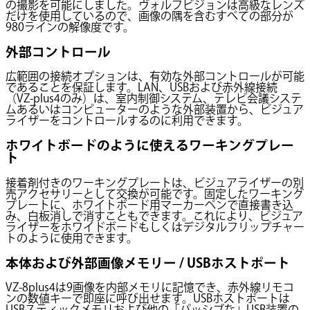
の撮影を可能にしました。ヴォルフビジョンは高級なレンズ
だけを使用しているので、画像の隅を含むすべての部分が
980ラインの解像度です。
外部コントロール
広範囲の接続オプションは、有効な外部コントロールが可能
であることを保証します。LAN、USBおよび赤外線接続
（VZ-plus4のみ）は、室内制御システム、テレビ会議システ
ムあるいはコンピューターのような外部装置から、ビジュア
ライザーをコントロールするのに利用できます。
ホワイトボードのように使えるワーキングプレー
ト
接着剤付きのワーキングプレートは、ビジュアライザーの別
売アクセサリーとして交換が可能です。固定したワーキング
プレートに、ホワイトボード用マーカーペンで直接書き込
み、白板消しで消すこともできます。これにより、ビジュア
ライザーをホワイドボードもしくはデジタルフリップチャー
トのように使用できます。
本体および外部画像メモリー / USBホストポート
VZ-8plus4は9画像を内部メモリに記憶でき、赤外線リモコ
ンの数値キーで即座に呼び出せます。USBホストポートは
USBスティックメモリおよび他の「パッシブな」USB装置の