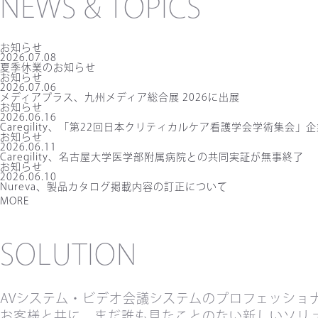
NEWS & TOPICS
お知らせ
2026.07.08
夏季休業のお知らせ
お知らせ
2026.07.06
メディアプラス、九州メディア総合展 2026に出展
お知らせ
2026.06.16
Caregility、「第22回日本クリティカルケア看護学会学術集会」
お知らせ
2026.06.11
Caregility、名古屋大学医学部附属病院との共同実証が無事終了
お知らせ
2026.06.10
Nureva、製品カタログ掲載内容の訂正について
MORE
SOLUTION
AVシステム・ビデオ会議システムのプロフェッショ
お客様と共に、まだ誰も見たことのない新しいソリ