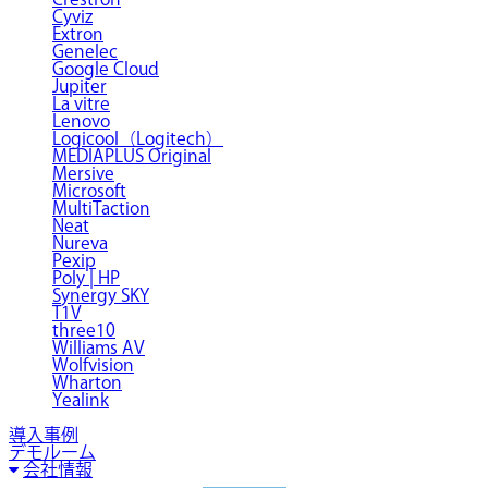
Cyviz
Extron
Genelec
Google Cloud
Jupiter
La vitre
Lenovo
Logicool（Logitech）
MEDIAPLUS Original
Mersive
Microsoft
MultiTaction
Neat
Nureva
Pexip
Poly | HP
Synergy SKY
T1V
three10
Williams AV
Wolfvision
Wharton
Yealink
導入事例
デモルーム
会社情報