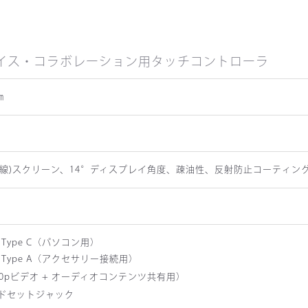
クプレイス・コラボレーション用タッチコントローラ
㎜
対角線)スクリーン、14°ディスプレイ角度、疎油性、反射防止コーティン
3.1 Type C（パソコン用）
/3.1 Type A（アクセサリー接続用）
080pビデオ + オーディオコンテンツ共有用）
ヘッドセットジャック