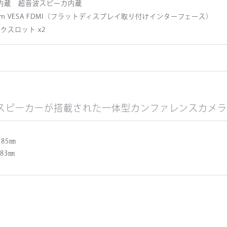
内蔵 超音波スピーカ内蔵
00mm VESA FDMI（フラットディスプレイ取り付けインターフェース）
ロックスロット x2
マイク、スピーカーが搭載された一体型カンファレンスカメラ
85㎜
83㎜