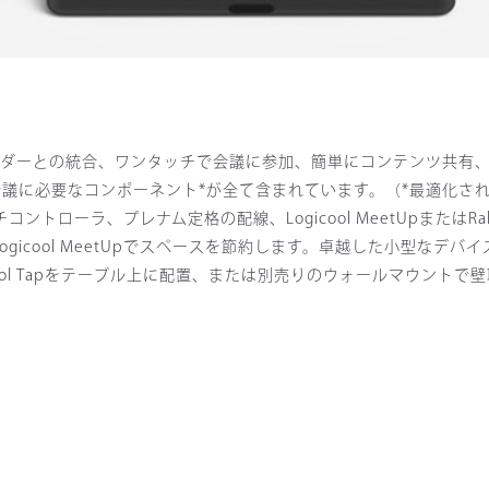
は、カレンダーとの統合、ワンタッチで会議に参加、簡単にコンテンツ共
eb会議に必要なコンポーネント*が全て含まれています。（*最適化さ
ローラ、プレナム定格の配線、Logicool MeetUpまたはRal
gicool MeetUpでスペースを節約します。卓越した小型なデバ
ool Tapをテーブル上に配置、または別売りのウォールマウントで