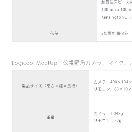
超音波スピーカ
100mm x 1
Kensington
保証
2年間無償保証
Logicool MeetUp：公視野角カメラ、
カメラ：400×104×
製品サイズ（高さ×幅×奥行）
リモコン：83×10×
カメラ：1.04kg
重量
リモコン：72g