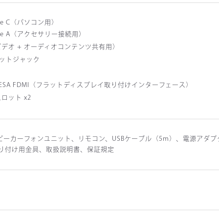
 Type C（パソコン用）
1 Type A（アクセサリー接続用）
pビデオ + オーディオコンテンツ共有用）
セットジャック
mm VESA FDMI（フラットディスプレイ取り付けインターフェース）
スロット x2
スピーカーフォンユニット、リモコン、USBケーブル（5m）、電源アダ
り付け用金具、取扱説明書、保証規定