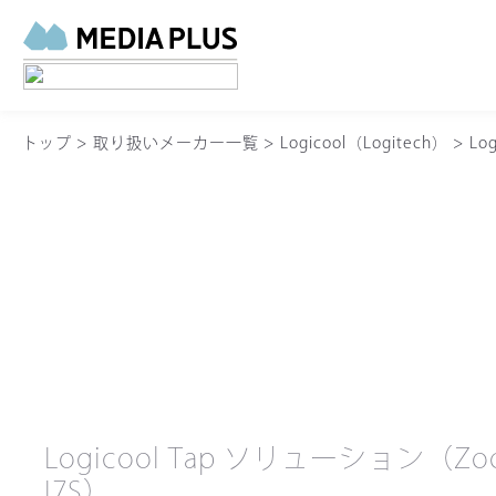
トップ
>
取り扱いメーカー一覧
>
Logicool（Logitech）
>
Lo
Logicool Tap ソリューション（
I7S）