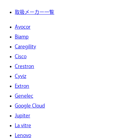
取扱メーカー一覧
Avocor
Biamp
Caregility
Cisco
Crestron
Cyviz
Extron
Genelec
Google Cloud
Jupiter
La vitre
Lenovo