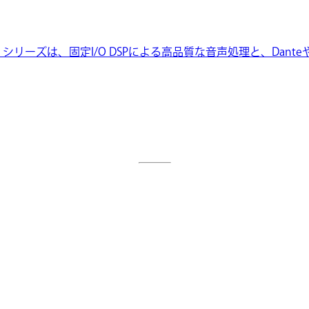
 FORTÉ シリーズは、固定I/O DSPによる高品質な音声処理と、