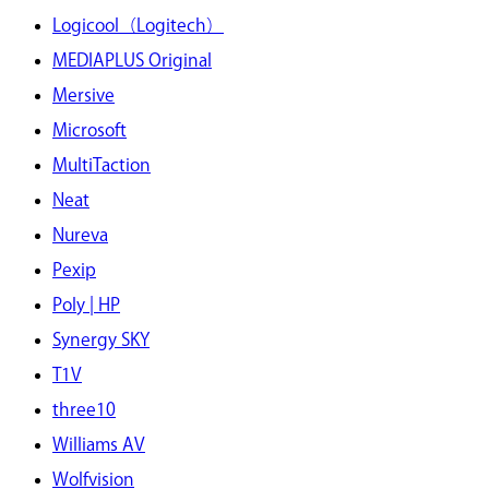
Logicool（Logitech）
MEDIAPLUS Original
Mersive
Microsoft
MultiTaction
Neat
Nureva
Pexip
Poly | HP
Synergy SKY
T1V
three10
Williams AV
Wolfvision