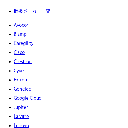
取扱メーカー一覧
Avocor
Biamp
Caregility
Cisco
Crestron
Cyviz
Extron
Genelec
Google Cloud
Jupiter
La vitre
Lenovo