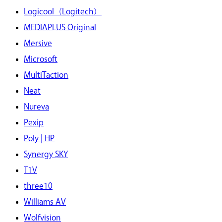
Logicool（Logitech）
MEDIAPLUS Original
Mersive
Microsoft
MultiTaction
Neat
Nureva
Pexip
Poly | HP
Synergy SKY
T1V
three10
Williams AV
Wolfvision