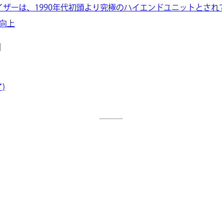
イザーは、1990年代初頭より究極のハイエンドユニットとさ
向上
］
)