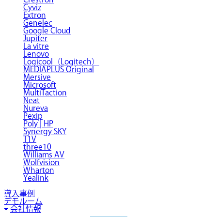
Cyviz
Extron
Genelec
Google Cloud
Jupiter
La vitre
Lenovo
Logicool（Logitech）
MEDIAPLUS Original
Mersive
Microsoft
MultiTaction
Neat
Nureva
Pexip
Poly | HP
Synergy SKY
T1V
three10
Williams AV
Wolfvision
Wharton
Yealink
導入事例
デモルーム
会社情報