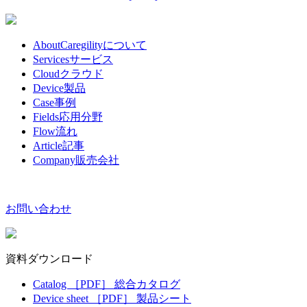
About
Caregilityについて
Services
サービス
Cloud
クラウド
Device
製品
Case
事例
Fields
応用分野
Flow
流れ
Article
記事
Company
販売会社
お問い合わせ
資料ダウンロード
Catalog
［PDF］
総合カタログ
Device sheet
［PDF］
製品シート