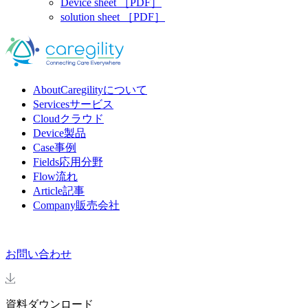
Device sheet
［PDF］
solution sheet
［PDF］
About
Caregilityについて
Services
サービス
Cloud
クラウド
Device
製品
Case
事例
Fields
応用分野
Flow
流れ
Article
記事
Company
販売会社
お問い合わせ
資料ダウンロード