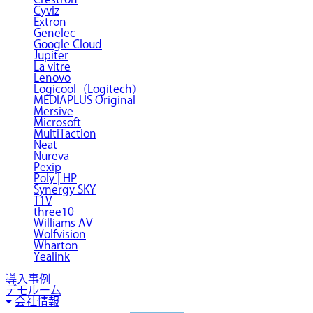
Cyviz
Extron
Genelec
Google Cloud
Jupiter
La vitre
Lenovo
Logicool（Logitech）
MEDIAPLUS Original
Mersive
Microsoft
MultiTaction
Neat
Nureva
Pexip
Poly | HP
Synergy SKY
T1V
three10
Williams AV
Wolfvision
Wharton
Yealink
導入事例
デモルーム
会社情報