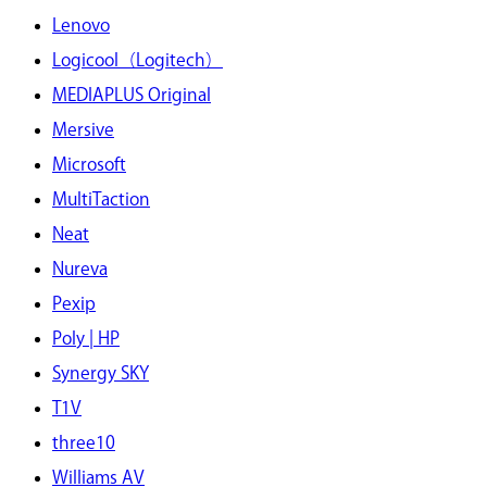
Lenovo
Logicool（Logitech）
MEDIAPLUS Original
Mersive
Microsoft
MultiTaction
Neat
Nureva
Pexip
Poly | HP
Synergy SKY
T1V
three10
Williams AV