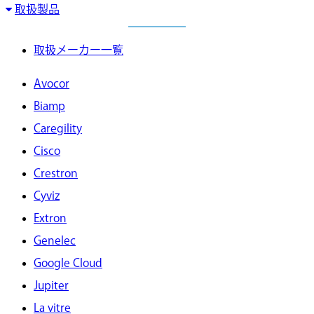
取扱製品
取扱メーカー一覧
Avocor
Biamp
Caregility
Cisco
Crestron
Cyviz
Extron
Genelec
Google Cloud
Jupiter
La vitre